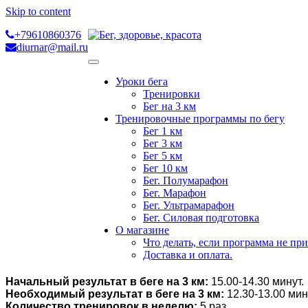
Skip to content
+79610860376
diurnar@mail.ru
Уроки бега
Тренировки
Бег на 3 км
Тренировочные программы по бегу
Бег 1 км
Бег 3 км
Бег 5 км
Бег 10 км
Бег. Полумарафон
Бег. Марафон
Бег. Ультрамарафон
Бег. Силовая подготовка
О магазине
Что делать, если программа не пр
Доставка и оплата.
Начальный результат в беге на 3 км:
15.00-14.30 минут.
Необходимый результат в беге на 3 км:
12.30-13.00 мин
Количество тренировок в неделю:
5 раз