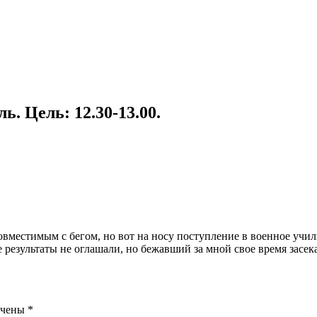
ь. Цель: 12.30-13.00.
местимым с бегом, но вот на носу поступление в военное учили
 результаты не оглашали, но бежавший за мной свое время засекал
ечены
*