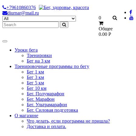
Skip
+79610860376
to
diurnar@mail.ru
Search
0
content
for:
Общее
0.00
Р
Уроки бега
Тренировки
Бег на 3 км
Тренировочные программы по бегу
Бег 1 км
Бег 3 км
Бег 5 км
Бег 10 км
Бег. Полумарафон
Бег. Марафон
Бег. Ультрамарафон
Бег. Силовая подготовка
О магазине
Что делать, если программа не пришла?
Доставка и оплата.