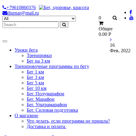
Skip
+79610860376
to
diurnar@mail.ru
Search
0
content
for:
Общее
0.00
Р
16
Уроки бега
Фев, 2022
Тренировки
Бег на 3 км
Тренировочные программы по бегу
Бег 1 км
Бег 3 км
Бег 5 км
Бег 10 км
Бег. Полумарафон
Бег. Марафон
Бег. Ультрамарафон
Бег. Силовая подготовка
О магазине
Что делать, если программа не пришла?
Доставка и оплата.