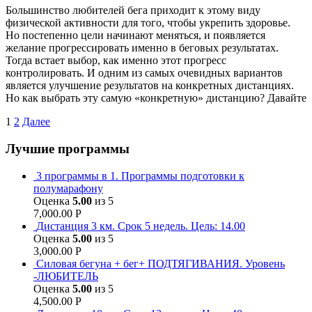
Большинство любителей бега приходит к этому виду
физической активности для того, чтобы укрепить здоровье.
Но постепенно цели начинают меняться, и появляется
желание прогрессировать именно в беговых результатах.
Тогда встает выбор, как именно этот прогресс
контролировать. И одним из самых очевидных вариантов
является улучшение результатов на конкретных дистанциях.
Но как выбрать эту самую «конкретную» дистанцию? Давайте
Навигация
1
2
Далее
по
Лучшие программы
записям
3 программы в 1. Программы подготовки к
полумарафону
Оценка
5.00
из 5
7,000.00
Р
Дистанция 3 км. Срок 5 недель. Цель: 14.00
Оценка
5.00
из 5
3,000.00
Р
Силовая бегуна + бег+ ПОДТЯГИВАНИЯ. Уровень
-ЛЮБИТЕЛЬ
Оценка
5.00
из 5
4,500.00
Р