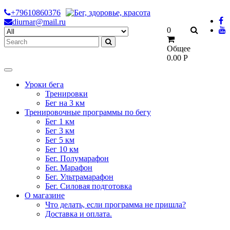
Skip
+79610860376
to
diurnar@mail.ru
Search
0
content
for:
Общее
0.00
Р
Уроки бега
Тренировки
Бег на 3 км
Тренировочные программы по бегу
Бег 1 км
Бег 3 км
Бег 5 км
Бег 10 км
Бег. Полумарафон
Бег. Марафон
Бег. Ультрамарафон
Бег. Силовая подготовка
О магазине
Что делать, если программа не пришла?
Доставка и оплата.