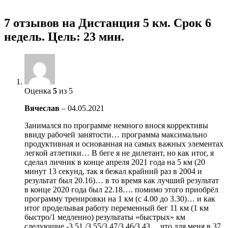
7 отзывов на
Дистанция 5 км. Срок 6
недель. Цель: 23 мин.
Оценка
5
из 5
Вячеслав
–
04.05.2021
Занимался по программе немного внося коррективы
ввиду рабочей занятости… программа максимально
продуктивная и основанная на самых важных элементах
легкой атлетики… В беге я не дилетант, но как итог, я
сделал личник в конце апреля 2021 года на 5 км (20
минут 13 секунд, так я бежал крайний раз в 2004 и
результат был 20.16)… в то время как лучший результат
в конце 2020 года был 22.18…. помимо этого приобрёл
программу тренировки на 1 км (с 4.00 до 3.30)… и как
итог проделывая работу переменный бег 11 км (1 км
быстро/1 медленно) результаты «быстрых» км
следующие -3,51 /3,55/3,47/3.46/3.43… что для меня в 37