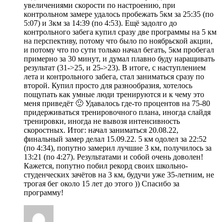
увеличениями скорости по настроению, при
контрольном замере удалось пробежать 5км за 25:35 (по
5:07) и 3км за 14:39 (по 4:53). Ещё задолго до
контрольного забега купил сразу две программы на 5 км
на перспективу, потому что было по ноябрьской акции,
и потому что по сути только начал бегать, 5км пробегал
примерно за 30 минут, и думал плавно буду наращивать
результат (31->25, и 25->23). В итоге, с наступлением
лета и контрольного забега, стал заниматься сразу по
второй. Купил просто для разнообразия, хотелось
пощупать как умные люди тренируются и к чему это
меня приведёт 🙂 Удавалось где-то процентов на 75-80
придерживаться тренировочного плана, иногда слайдя
тренировки, иногда не вывозя интенсивность
скоростных. Итог: начал заниматься 20.08.22,
финальный замер делал 15.09.22. 5 км одолел за 22:52
(по 4:34), попутно замерил лучшие 3 км, получилось за
13:21 (по 4:27). Результатами и собой очень доволен!
Кажется, попутно побил рекорд своих школьно-
студенческих зачётов на 3 км, будучи уже 35-летним, не
трогая бег около 15 лет до этого )) Спасибо за
программу!