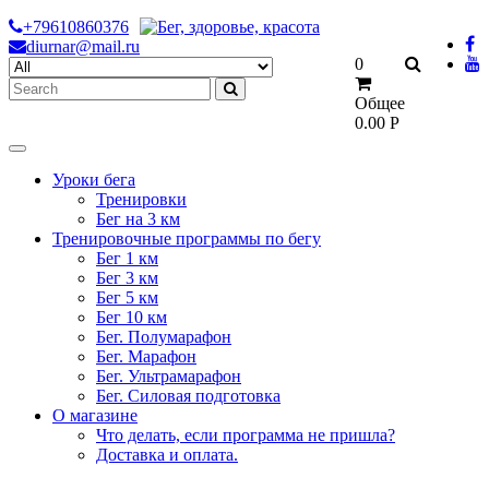
Skip
+79610860376
to
diurnar@mail.ru
Search
0
content
for:
Общее
0.00
Р
Уроки бега
Тренировки
Бег на 3 км
Тренировочные программы по бегу
Бег 1 км
Бег 3 км
Бег 5 км
Бег 10 км
Бег. Полумарафон
Бег. Марафон
Бег. Ультрамарафон
Бег. Силовая подготовка
О магазине
Что делать, если программа не пришла?
Доставка и оплата.