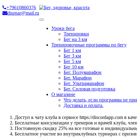
Skip
+79610860376
to
diurnar@mail.ru
content
Уроки бега
Тренировки
Бег на 3 км
Тренировочные программы по бегу
Бег 1 км
Бег 3 км
Бег 5 км
Бег 10 км
Бег. Полумарафон
Бег. Марафон
Бег. Ультрамарафон
Бег. Силовая подготовка
О магазине
Что делать, если программа не пр
Доставка и оплата.
Доступ к чату клуба в сервисе https://discordapp.com в ка
Бесплатные консультации у тренеров и врачей клуба, член
Постоянную скидку 25% на все готовые и индивидуаль
Бесплатное участие во внутриклубных турнирах с призо