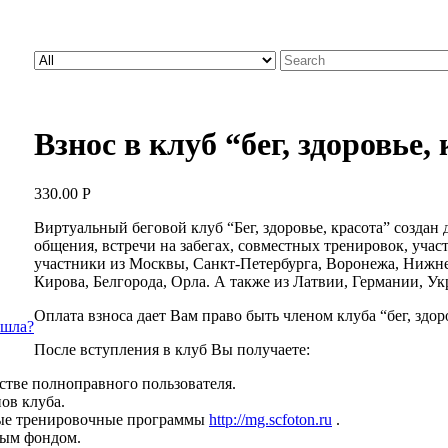
Search
for:
Взнос в клуб “бег, здоровье, 
330.00
Р
Виртуальный беговой клуб “Бег, здоровье, красота” создан
общения, встречи на забегах, совместных тренировок, уча
участники из Москвы, Санкт-Петербурга, Воронежа, Нижне
Кирова, Белгорода, Орла. А также из Латвии, Германии, У
Оплата взноса дает Вам право быть членом клуба “бег, здоро
ишла?
После вступления в клуб Вы получаете:
честве полноправного пользователя.
ов клуба.
ные тренировочные программы
http://mg.scfoton.ru
.
вым фондом.