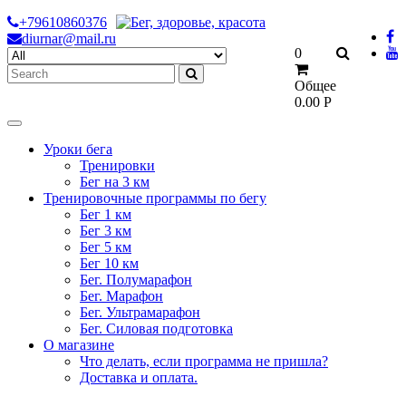
Skip
+79610860376
to
diurnar@mail.ru
Search
0
content
for:
Общее
0.00
Р
Уроки бега
Тренировки
Бег на 3 км
Тренировочные программы по бегу
Бег 1 км
Бег 3 км
Бег 5 км
Бег 10 км
Бег. Полумарафон
Бег. Марафон
Бег. Ультрамарафон
Бег. Силовая подготовка
О магазине
Что делать, если программа не пришла?
Доставка и оплата.