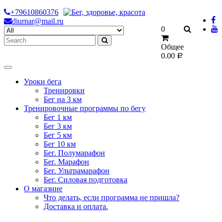
Skip
+79610860376
to
diurnar@mail.ru
Search
0
content
for:
Общее
0.00
Р
Уроки бега
Тренировки
Бег на 3 км
Тренировочные программы по бегу
Бег 1 км
Бег 3 км
Бег 5 км
Бег 10 км
Бег. Полумарафон
Бег. Марафон
Бег. Ультрамарафон
Бег. Силовая подготовка
О магазине
Что делать, если программа не пришла?
Доставка и оплата.