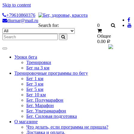
Skip to content
+79610860376
diurnar@mail.ru
Search for:
0
Общее
0.00
Р
Уроки бега
Тренировки
Бег на 3 км
Тренировочные программы по бегу
Бег 1 км
Бег 3 км
Бег 5 км
Бег 10 км
Бег. Полумарафон
Бег. Марафон
Бег. Ультрамарафон
Бег. Силовая подготовка
О магазине
Что делать, если программа не пришла?
Доставка и оплата.