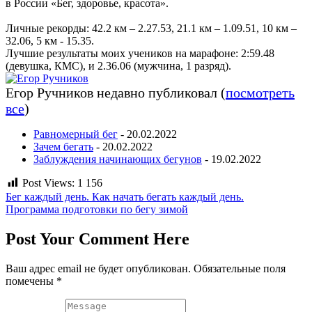
в России «Бег, здоровье, красота».
Личные рекорды: 42.2 км – 2.27.53, 21.1 км – 1.09.51, 10 км –
32.06, 5 км - 15.35.
Лучшие результаты моих учеников на марафоне: 2:59​​.48
(девушка, КМС), и 2.36.06 (мужчина, 1 разряд).
Егор Ручников недавно публиковал
(
посмотреть
все
)
Равномерный бег
- 20.02.2022
Зачем бегать
- 20.02.2022
Заблуждения начинающих бегунов
- 19.02.2022
Post Views:
1 156
Навигация
Бег каждый день. Как начать бегать каждый день.
Программа подготовки по бегу зимой
по
записям
Post Your Comment Here
Ваш адрес email не будет опубликован.
Обязательные поля
помечены
*