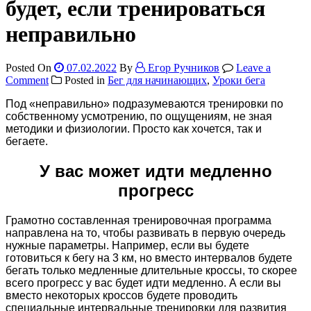
будет, если тренироваться
неправильно
Posted On
07.02.2022
By
Егор Ручников
Leave a
on
Comment
Posted in
Бег для начинающих
,
Уроки бега
Что
Под «неправильно» подразумеваются тренировки по
будет,
собственному усмотрению, по ощущениям, не зная
если
методики и физиологии. Просто как хочется, так и
тренироваться
бегаете.
неправильно
У вас может идти медленно
прогресс
Грамотно составленная тренировочная программа
направлена на то, чтобы развивать в первую очередь
нужные параметры. Например, если вы будете
готовиться к бегу на 3 км, но вместо интервалов будете
бегать только медленные длительные кроссы, то скорее
всего прогресс у вас будет идти медленно. А если вы
вместо некоторых кроссов будете проводить
специальные интервальные тренировки для развития