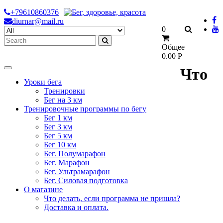
Skip
+79610860376
to
diurnar@mail.ru
Search
0
content
for:
Общее
0.00
Р
Что
Уроки бега
Тренировки
Бег на 3 км
Тренировочные программы по бегу
Бег 1 км
Бег 3 км
Бег 5 км
Бег 10 км
Бег. Полумарафон
Бег. Марафон
Бег. Ультрамарафон
Бег. Силовая подготовка
О магазине
Что делать, если программа не пришла?
Доставка и оплата.